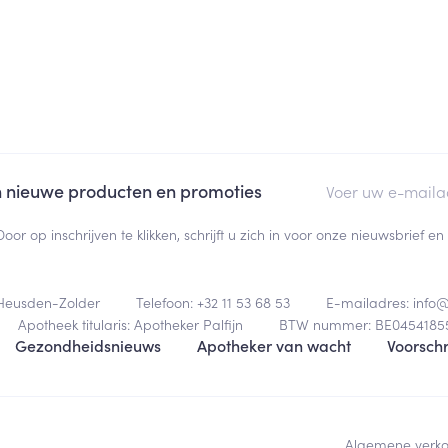
E-mail adres
an nieuwe producten en promoties
Door op inschrijven te klikken, schrijft u zich in voor onze nieuwsbrief
Heusden-Zolder
Telefoon:
+32 11 53 68 53
E-mailadres:
info
Apotheek titularis:
Apotheker Palfijn
BTW nummer:
BE0454185
Gezondheidsnieuws
Apotheker van wacht
Voorschr
Algemene verk