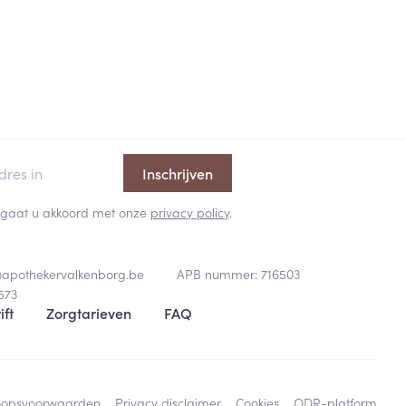
Inschrijven
 en gaat u akkoord met onze
privacy policy
.
@
apothekervalkenborg.be
APB nummer:
716503
573
ift
Zorgtarieven
FAQ
oopsvoorwaarden
Privacy disclaimer
Cookies
ODR-platform