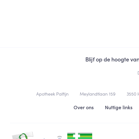
Blijf op de hoogte v
Contacteer ons
Apotheek Palfijn
Meylandtlaan 159
3550
Nuttige links
Over ons
Nuttige links