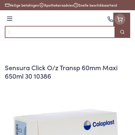
Ga naar de inhoud
Veilige betalingen
Apothekersadvies
Snelle beschikbaarheid
Menu
Zoek
Product, merk, categorie...
Sensura Click O/z Transp 60mm Maxi
650ml 30 10386