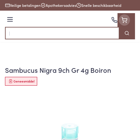
Ga naar de inhoud
Veilige betalingen
Apothekersadvies
Snelle beschikbaarheid
Menu
Zoek
Product, merk, categorie...
Sambucus Nigra 9ch Gr 4g Boiron
Geneesmiddel