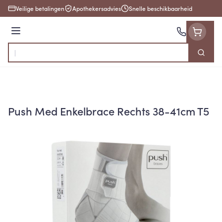
Ga naar de inhoud
Veilige betalingen
Apothekersadvies
Snelle beschikbaarheid
Menu
Zoek
Product, merk, categorie...
Push Med Enkelbrace Rechts 38-41cm T5