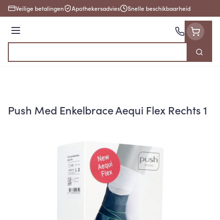
Ga naar de inhoud
Veilige betalingen
Apothekersadvies
Snelle beschikbaarheid
Menu
Zoek
Product, merk, categorie...
Push Med Enkelbrace Aequi Flex Rechts 1