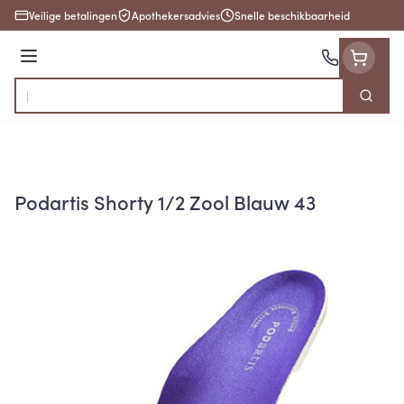
Ga naar de inhoud
Veilige betalingen
Apothekersadvies
Snelle beschikbaarheid
Menu
Zoek
Product, merk, categorie...
Podartis Shorty 1/2 Zool Blauw 43