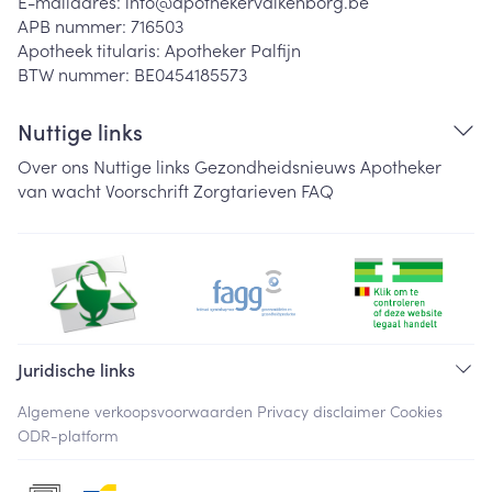
E-mailadres:
info@
apothekervalkenborg.be
APB nummer:
716503
Apotheek titularis:
Apotheker Palfijn
BTW nummer:
BE0454185573
Nuttige links
Over ons
Nuttige links
Gezondheidsnieuws
Apotheker
van wacht
Voorschrift
Zorgtarieven
FAQ
Juridische links
Algemene verkoopsvoorwaarden
Privacy disclaimer
Cookies
ODR-platform