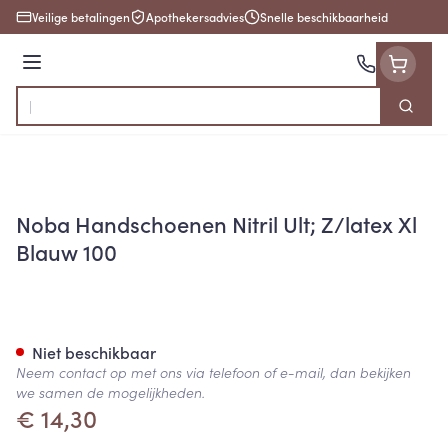
Ga naar de inhoud
Veilige betalingen
Apothekersadvies
Snelle beschikbaarheid
Menu
Zoek
Product, merk, categorie...
Noba Handschoenen Nitril Ult; Z/latex Xl
Blauw 100
Noba Handschoenen Nitril Ult;
Niet beschikbaar
Neem contact op met ons via telefoon of e-mail, dan bekijken
we samen de mogelijkheden.
€ 14,30