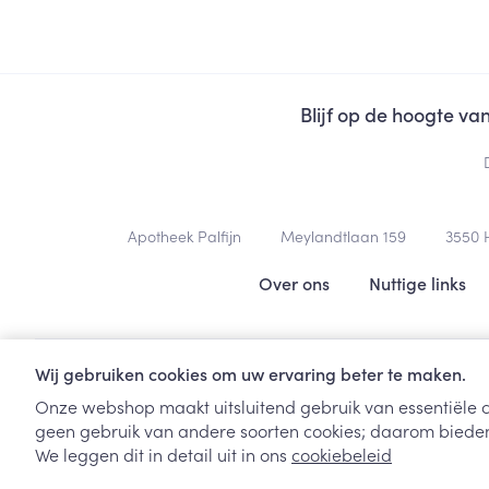
Toon meer
Haar
Gezichtsverzor
Blijf op de hoogte v
Pillendozen en
accessoires
Pigmentstoorni
Gevoelige huid
geïrriteerde hu
Contacteer ons
Gemengde hui
Apotheek Palfijn
Meylandtlaan 159
3550
Nuttige links
Doffe huid
Over ons
Nuttige links
Toon meer
Wij gebruiken cookies om uw ervaring beter te maken.
Snurken
Onze webshop maakt uitsluitend gebruik van essentiële c
geen gebruik van andere soorten cookies; daarom bieden
We leggen dit in detail uit in ons
cookiebeleid