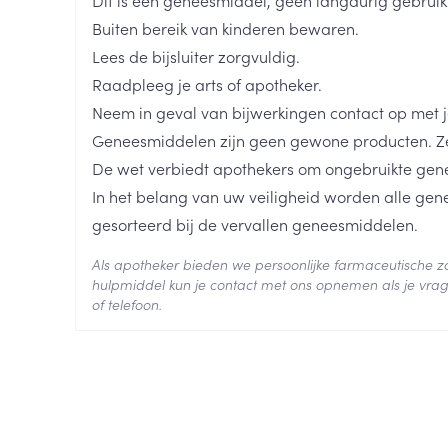
Dit is een geneesmiddel, geen langdurig gebrui
len
Kalk- en schimmelnagels
Teststrips en naalden
Lippen
Stomaplaat
Buiten bereik van kinderen bewaren.
oires
spray
Merken
Boiron
Nagelbijten
Overige diabetes
Zonnebank
Accessoires
Lees de bijsluiter zorgvuldig.
producten
Raadpleeg je arts of apotheker.
Nagelversterkend
Voorbereidi
Breedte
17 mm
doorn
Naalden voor
Neem in geval van bijwerkingen contact op met je
Toon meer
Toon meer
lsel
Hormonaal stelsel
Gynaecolog
insulinespuiten
Geneesmiddelen zijn geen gewone producten. Ze
Lengte
59 mm
Toon meer
De wet verbiedt apothekers om ongebruikte gen
In het belang van uw veiligheid worden alle ge
richten
Zenuwstelsel
Slapelooshe
Diepte
15 mm
en stress
gesorteerd bij de vervallen geneesmiddelen.
 mannen
Make-up
Seksualiteit
hygiene
iten
Sondes, baxters en
Bandages e
Als apotheker bieden we persoonlijke farmaceutische
rging
Make-up penselen en
catheters
- orthopedi
Hoeveelheid
4
hulpmiddel kun je contact met ons opnemen als je vrag
Condooms e
Immuniteit
verbanden
Allergie
Verpakking
gebruiksvoorwerpen
of telefoon.
Sondes
Intiem welzi
injectie
Eyeliner - oogpotlood
Buik
ging
Behoud
Accessoires voor sondes
Kamertemperatuur (15°C -
Intieme ver
Mascara
Acne
Oor
Arm
Baxters
Massage
nsulinepen -
Oogschaduw
Elleboog
Catheters
Toon meer
Toon meer
Enkel en voe
Afslanken
Homeopath