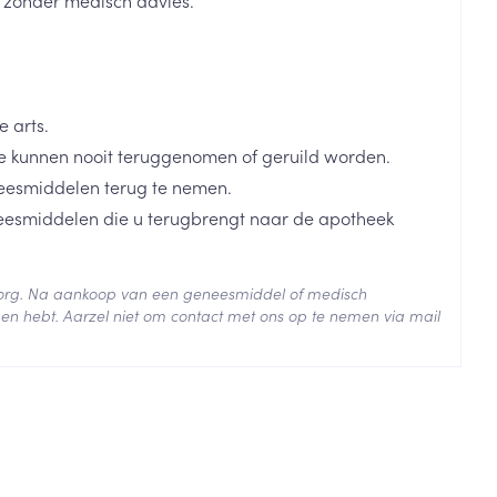
k zonder medisch advies.
je
Badkamer
Bed
ng zon
Doorliggen - decubitis
 arts.
Toon meer
ie
Urinewegen
 kunnen nooit teruggenomen of geruild worden.
eesmiddelen terug te nemen.
neesmiddelen die u terugbrengt naar de apotheek
id, spanning
Stoppen met roken
 en intieme
Gezichtsreiniging -
ontschminken
n Orthopedie
Instrumenten
 zorg. Na aankoop van een geneesmiddel of medisch
sche
en hebt. Aarzel niet om contact met ons op te nemen via mail
n anticonceptie
Reinigingsmelk, - crème, -
Anti tumor middelen
olie en gel
jn
 25°C)
Tonic - lotion
zorging
Anesthesie
Micellair water
Specifiek voor de ogen
t
ie
Diverse geneesmiddelen
Toon meer