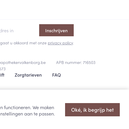
rende
Parfums en
geurproducten
Inschrijven
 en gaat u akkoord met onze
privacy policy
.
@
apothekervalkenborg.be
APB nummer:
716503
573
ift
Zorgtarieven
FAQ
oopsvoorwaarden
Privacy disclaimer
Cookies
ODR-platform
CBD
ten functioneren. We maken
Oké, ik begrijp het
nstellingen aan te passen.