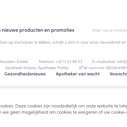
Toon meer
ging
Supplementen
Insectenwe
E-mail adres
an nieuwe producten en promoties
Mondmaskers
middelen
ssen
Door op inschrijven te klikken, schrijft u zich in voor onze nieuwsbrief
 -
id
d
Heusden-Zolder
Telefoon:
+32 11 53 68 53
E-mailadres:
info
Apotheek titularis:
Apotheker Palfijn
BTW nummer:
BE0454185
Gezondheidsnieuws
Apotheker van wacht
Voorschr
Algemene verk
Zelfbruiner
Scheren
ookies. Deze cookies zijn noodzakelijk om onze website te la
 we geen mogelijkheid om cookies te weigeren of uw cookie-i