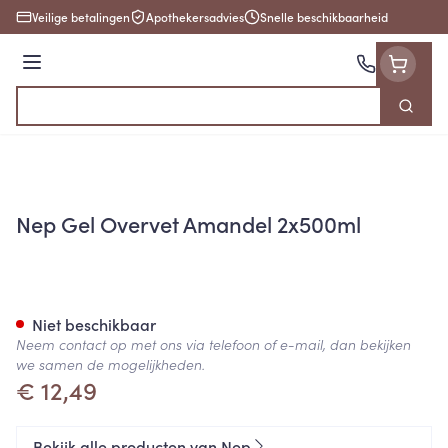
Ga naar de inhoud
Veilige betalingen
Apothekersadvies
Snelle beschikbaarheid
Menu
Zoek
Product, merk, categorie...
Nep Gel Overvet Amandel 2x500ml
Nep Gel Overvet Amandel 2x
Niet beschikbaar
Neem contact op met ons via telefoon of e-mail, dan bekijken
we samen de mogelijkheden.
€ 12,49
Bekijk alle producten van Nep