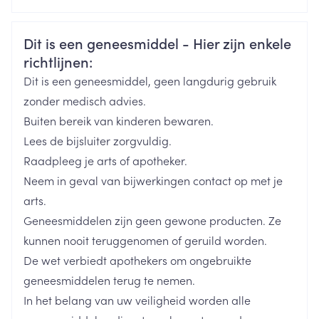
CNK
3132958
Veiligheidsinformatie
Dit is een geneesmiddel - Hier zijn enkele
richtlijnen:
Organisaties
Boiron
Dit is een geneesmiddel, geen langdurig gebruik
Merken
Boiron
zonder medisch advies.
Buiten bereik van kinderen bewaren.
Breedte
17 mm
Lees de bijsluiter zorgvuldig.
Raadpleeg je arts of apotheker.
Lengte
66 mm
Neem in geval van bijwerkingen contact op met je
arts.
Diepte
17 mm
Geneesmiddelen zijn geen gewone producten. Ze
kunnen nooit teruggenomen of geruild worden.
Hoeveelheid
De wet verbiedt apothekers om ongebruikte
4
Verpakking
geneesmiddelen terug te nemen.
In het belang van uw veiligheid worden alle
Behoud
Kamertemperatuur (15°C - 25°C)