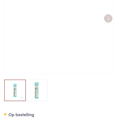
View larger image
View larger image
Naphtalinum 05ch Gr 4g Boir
Op bestelling