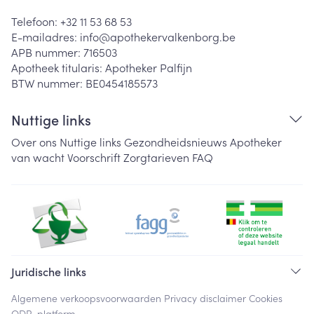
Telefoon:
+32 11 53 68 53
E-mailadres:
info@
apothekervalkenborg.be
APB nummer:
716503
Apotheek titularis:
Apotheker Palfijn
BTW nummer:
BE0454185573
Nuttige links
Over ons
Nuttige links
Gezondheidsnieuws
Apotheker
van wacht
Voorschrift
Zorgtarieven
FAQ
Juridische links
Algemene verkoopsvoorwaarden
Privacy disclaimer
Cookies
ODR-platform