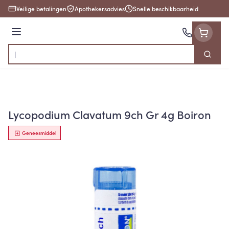
Ga naar de inhoud
Veilige betalingen
Apothekersadvies
Snelle beschikbaarheid
Menu
Zoek
Product, merk, categorie...
Lycopodium Clavatum 9ch Gr 4g Boiron
Geneesmiddel