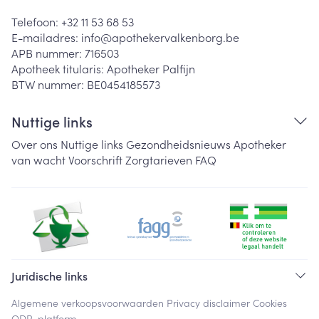
Telefoon:
+32 11 53 68 53
E-mailadres:
info@
apothekervalkenborg.be
APB nummer:
716503
Apotheek titularis:
Apotheker Palfijn
BTW nummer:
BE0454185573
Nuttige links
Over ons
Nuttige links
Gezondheidsnieuws
Apotheker
van wacht
Voorschrift
Zorgtarieven
FAQ
Juridische links
Algemene verkoopsvoorwaarden
Privacy disclaimer
Cookies
ODR-platform