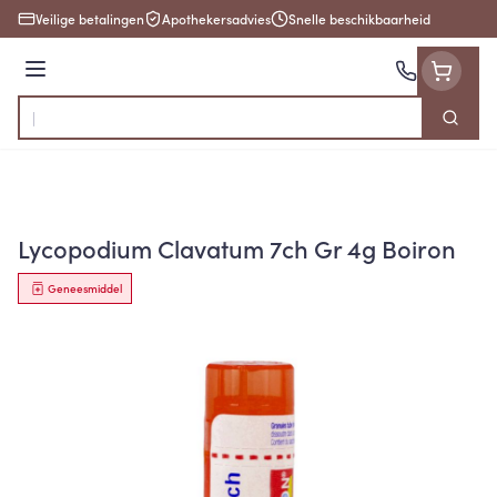
Ga naar de inhoud
Veilige betalingen
Apothekersadvies
Snelle beschikbaarheid
Menu
Zoek
Product, merk, categorie...
Lycopodium Clavatum 7ch Gr 4g Boiron
Geneesmiddel