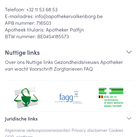
Telefoon:
+32 11 53 68 53
E-mailadres:
info@
apothekervalkenborg.be
APB nummer:
716503
Apotheek titularis:
Apotheker Palfijn
BTW nummer:
BE0454185573
Nuttige links
Over ons
Nuttige links
Gezondheidsnieuws
Apotheker
van wacht
Voorschrift
Zorgtarieven
FAQ
Juridische links
Algemene verkoopsvoorwaarden
Privacy disclaimer
Cookies
ODR-platform