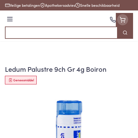
Ga naar de inhoud
Veilige betalingen
Apothekersadvies
Snelle beschikbaarheid
Menu
Zoek
Product, merk, categorie...
Ledum Palustre 9ch Gr 4g Boiron
Geneesmiddel