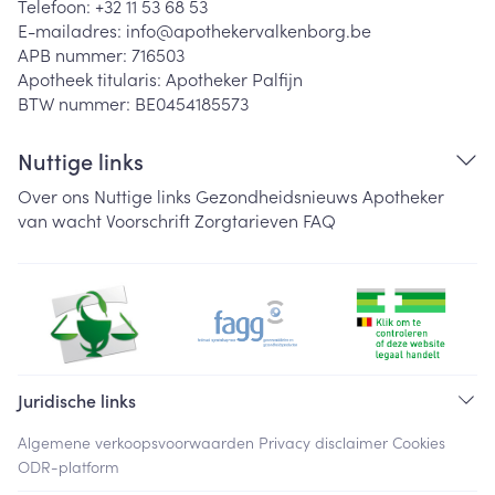
Telefoon:
+32 11 53 68 53
E-mailadres:
info@
apothekervalkenborg.be
APB nummer:
716503
Apotheek titularis:
Apotheker Palfijn
BTW nummer:
BE0454185573
Nuttige links
Over ons
Nuttige links
Gezondheidsnieuws
Apotheker
van wacht
Voorschrift
Zorgtarieven
FAQ
Juridische links
Algemene verkoopsvoorwaarden
Privacy disclaimer
Cookies
ODR-platform