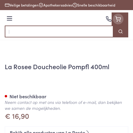
Ga naar de inhoud
Veilige betalingen
Apothekersadvies
Snelle beschikbaarheid
Menu
Zoek
Product, merk, categorie...
La Rosee Doucheolie Pompfl 400ml
La Rosee Doucheolie Pompfl 
Niet beschikbaar
Neem contact op met ons via telefoon of e-mail, dan bekijken
we samen de mogelijkheden.
€ 16,90
Bekijk alle producten van La Rosée