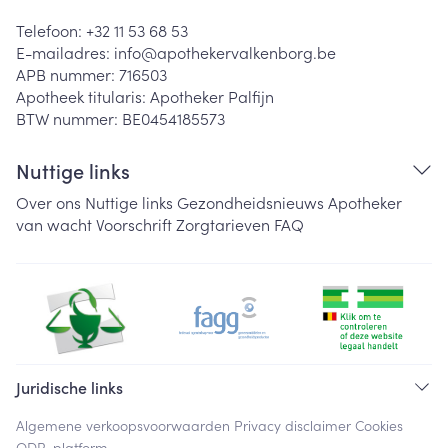
Telefoon:
+32 11 53 68 53
E-mailadres:
info@
apothekervalkenborg.be
APB nummer:
716503
Apotheek titularis:
Apotheker Palfijn
BTW nummer:
BE0454185573
Nuttige links
Over ons
Nuttige links
Gezondheidsnieuws
Apotheker
van wacht
Voorschrift
Zorgtarieven
FAQ
Juridische links
Algemene verkoopsvoorwaarden
Privacy disclaimer
Cookies
ODR-platform