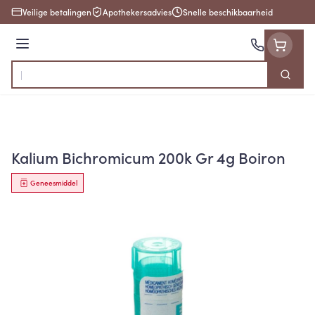
Ga naar de inhoud
Veilige betalingen
Apothekersadvies
Snelle beschikbaarheid
Menu
Zoek
Product, merk, categorie...
Kalium Bichromicum 200k Gr 4g Boiron
Geneesmiddel