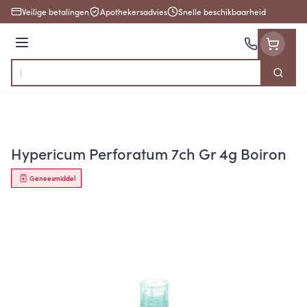
Ga naar de inhoud
Veilige betalingen
Apothekersadvies
Snelle beschikbaarheid
Menu
Zoek
Product, merk, categorie...
Hypericum Perforatum 7ch Gr 4g Boiron
Geneesmiddel