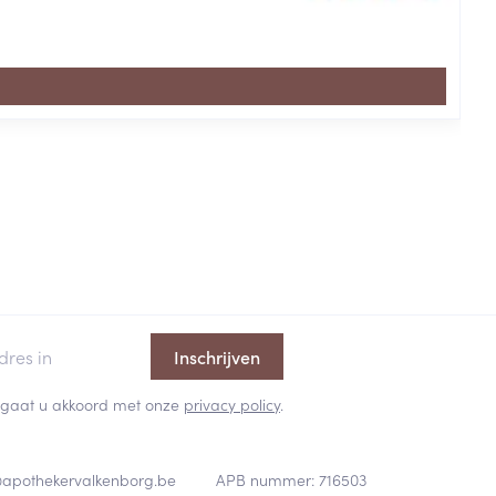
Inschrijven
 en gaat u akkoord met onze
privacy policy
.
@
apothekervalkenborg.be
APB nummer:
716503