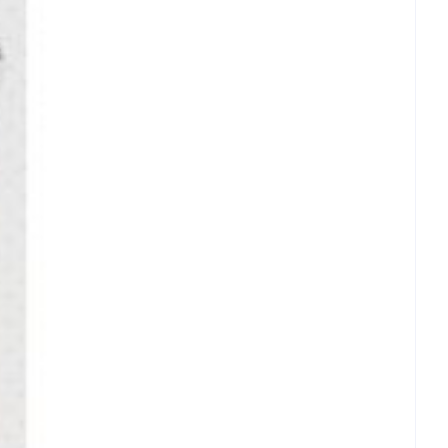
rende
Parfums en
geurproducten
CBD