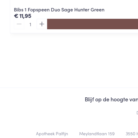
Bibs 1 Fopspeen Duo Sage Hunter Green
€ 11,95
Aantal
Blijf op de hoogte v
Contacteer ons
Apotheek Palfijn
Meylandtlaan 159
3550