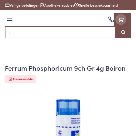
Ga naar de inhoud
Veilige betalingen
Apothekersadvies
Snelle beschikbaarheid
Menu
Zoek
Product, merk, categorie...
Ferrum Phosphoricum 9ch Gr 4g Boiron
Geneesmiddel