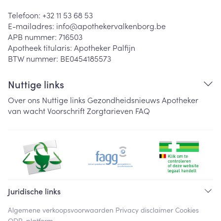
Telefoon:
+32 11 53 68 53
E-mailadres:
info@
apothekervalkenborg.be
APB nummer:
716503
Apotheek titularis:
Apotheker Palfijn
BTW nummer:
BE0454185573
Nuttige links
Over ons
Nuttige links
Gezondheidsnieuws
Apotheker
van wacht
Voorschrift
Zorgtarieven
FAQ
Juridische links
Algemene verkoopsvoorwaarden
Privacy disclaimer
Cookies
ODR-platform