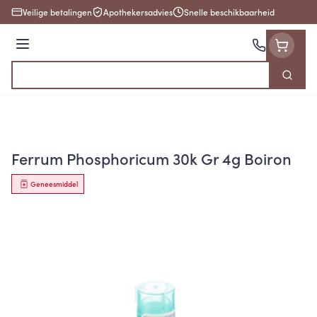
Ga naar de inhoud
Veilige betalingen
Apothekersadvies
Snelle beschikbaarheid
Menu
Zoek
Product, merk, categorie...
Ferrum Phosphoricum 30k Gr 4g Boiron
Geneesmiddel