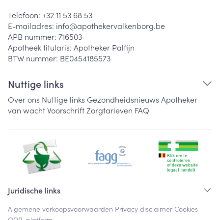
Telefoon:
+32 11 53 68 53
E-mailadres:
info@
apothekervalkenborg.be
APB nummer:
716503
Apotheek titularis:
Apotheker Palfijn
BTW nummer:
BE0454185573
Nuttige links
Over ons
Nuttige links
Gezondheidsnieuws
Apotheker
van wacht
Voorschrift
Zorgtarieven
FAQ
Juridische links
Algemene verkoopsvoorwaarden
Privacy disclaimer
Cookies
ODR-platform