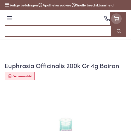
Ga naar de inhoud
Veilige betalingen
Apothekersadvies
Snelle beschikbaarheid
Menu
Zoek
Product, merk, categorie...
Euphrasia Officinalis 200k Gr 4g Boiron
Geneesmiddel