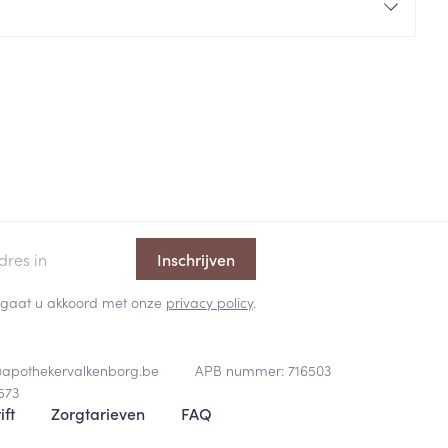
rende
Parfums en
geurproducten
Inschrijven
 en gaat u akkoord met onze
privacy policy
.
CBD
@
apothekervalkenborg.be
APB nummer:
716503
573
ift
Zorgtarieven
FAQ