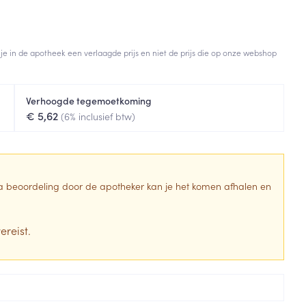
Toon meer
Diagnosetesten en
stress
Vlooien en teken
meetapparatuur
 je in de apotheek een verlaagde prijs en niet de prijs die op onze webshop
Oren
Mond en keel
Alcoholtest
g
Oordopjes
Zuigtabletten
herapie -
Mond, muil of snavel
Verhoogde tegemoetkoming
Bloeddrukmeter
ls
en -druppels
Oorreiniging
Spray - oplossing
€ 5,62
(6% inclusief btw)
Cholesteroltest
zen
Oordruppels
Hartslagmeter
ulpmiddelen
Toon meer
 Na beoordeling door de apotheker kan je het komen afhalen en
ereist.
erming
Hygiëne
Ergonomie
ning en -
Aambeien
s
Bad en douche
Ademhaling en zuurstof
je
Badkamer