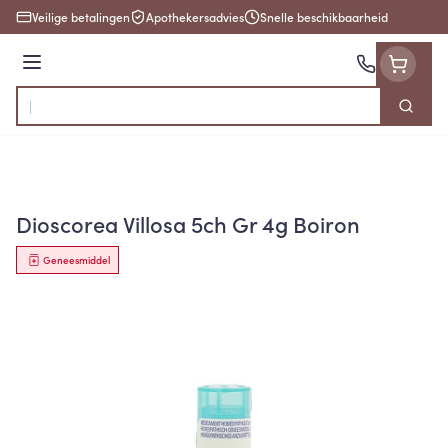
Ga naar de inhoud
Veilige betalingen
Apothekersadvies
Snelle beschikbaarheid
Menu
Zoek
Product, merk, categorie...
Dioscorea Villosa 5ch Gr 4g Boiron
Geneesmiddel