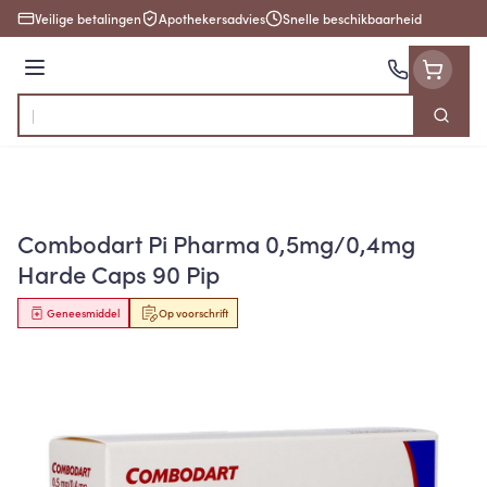
Ga naar de inhoud
Veilige betalingen
Apothekersadvies
Snelle beschikbaarheid
Menu
Zoek
Product, merk, categorie...
Combodart Pi Pharma 0,5mg/0,4mg
Harde Caps 90 Pip
Geneesmiddel
Op voorschrift