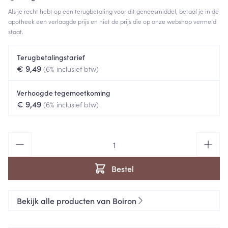
Als je recht hebt op een terugbetaling voor dit geneesmiddel, betaal je in de
apotheek een verlaagde prijs en niet de prijs die op onze webshop vermeld
staat.
Terugbetalingstarief
€ 9,49
(6% inclusief btw)
Verhoogde tegemoetkoming
€ 9,49
(6% inclusief btw)
Aantal
Bestel
Bekijk alle producten van Boiron