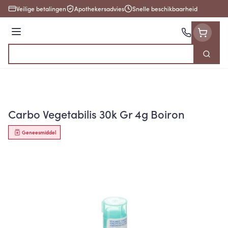
Ga naar de inhoud
Veilige betalingen
Apothekersadvies
Snelle beschikbaarheid
Menu
Zoek
Product, merk, categorie...
Carbo Vegetabilis 30k Gr 4g Boiron
Geneesmiddel