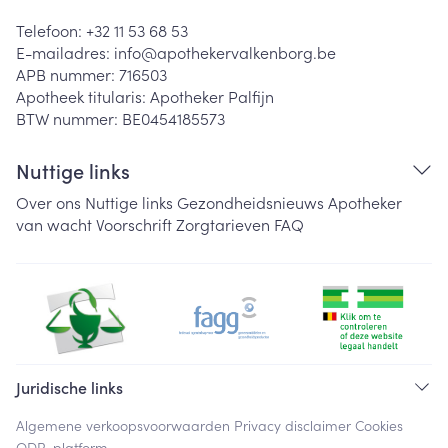
Telefoon:
+32 11 53 68 53
E-mailadres:
info@
apothekervalkenborg.be
APB nummer:
716503
Apotheek titularis:
Apotheker Palfijn
BTW nummer:
BE0454185573
Nuttige links
Over ons
Nuttige links
Gezondheidsnieuws
Apotheker
van wacht
Voorschrift
Zorgtarieven
FAQ
Juridische links
Algemene verkoopsvoorwaarden
Privacy disclaimer
Cookies
ODR-platform