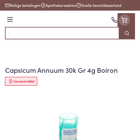
Ga naar de inhoud
Veilige betalingen
Apothekersadvies
Snelle beschikbaarheid
Menu
Zoek
Product, merk, categorie...
Capsicum Annuum 30k Gr 4g Boiron
Geneesmiddel