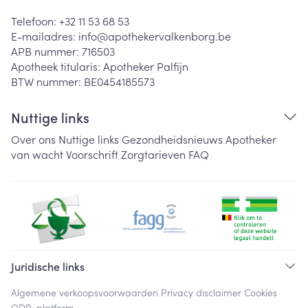
Telefoon:
+32 11 53 68 53
E-mailadres:
info@
apothekervalkenborg.be
APB nummer:
716503
Apotheek titularis:
Apotheker Palfijn
BTW nummer:
BE0454185573
Nuttige links
Over ons
Nuttige links
Gezondheidsnieuws
Apotheker
van wacht
Voorschrift
Zorgtarieven
FAQ
Juridische links
Algemene verkoopsvoorwaarden
Privacy disclaimer
Cookies
ODR-platform