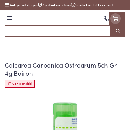
Ga naar de inhoud
Veilige betalingen
Apothekersadvies
Snelle beschikbaarheid
Menu
Zoek
Product, merk, categorie...
Calcarea Carbonica Ostrearum 5ch Gr
4g Boiron
Geneesmiddel