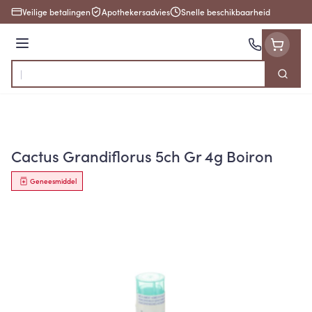
Ga naar de inhoud
Veilige betalingen
Apothekersadvies
Snelle beschikbaarheid
Menu
Zoek
Product, merk, categorie...
Cactus Grandiflorus 5ch Gr 4g Boiron
Geneesmiddel