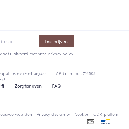
Inschrijven
 en gaat u akkoord met onze
privacy policy
.
@
apothekervalkenborg.be
APB nummer:
716503
573
ift
Zorgtarieven
FAQ
oopsvoorwaarden
Privacy disclaimer
Cookies
ODR-platform