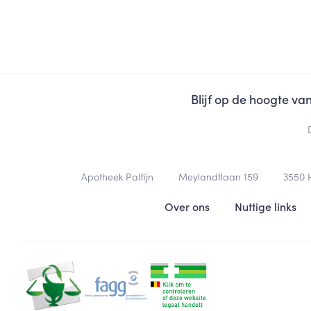
Blijf op de hoogte v
Contacteer ons
Apotheek Palfijn
Meylandtlaan 159
3550
Nuttige links
Over ons
Nuttige links