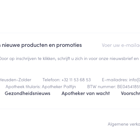
E-mail adres
an nieuwe producten en promoties
Door op inschrijven te klikken, schrijft u zich in voor onze nieuwsbrief
Heusden-Zolder
Telefoon:
+32 11 53 68 53
E-mailadres:
info
Apotheek titularis:
Apotheker Palfijn
BTW nummer:
BE0454185
Gezondheidsnieuws
Apotheker van wacht
Voorschr
Algemene verk