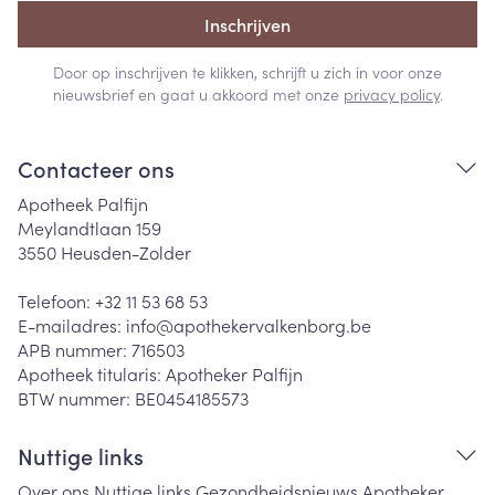
Inschrijven
Door op inschrijven te klikken, schrijft u zich in voor onze
nieuwsbrief en gaat u akkoord met onze
privacy policy
.
Contacteer ons
Apotheek Palfijn
Meylandtlaan 159
3550
Heusden-Zolder
Telefoon:
+32 11 53 68 53
E-mailadres:
info@
apothekervalkenborg.be
APB nummer:
716503
Apotheek titularis:
Apotheker Palfijn
BTW nummer:
BE0454185573
Nuttige links
Over ons
Nuttige links
Gezondheidsnieuws
Apotheker