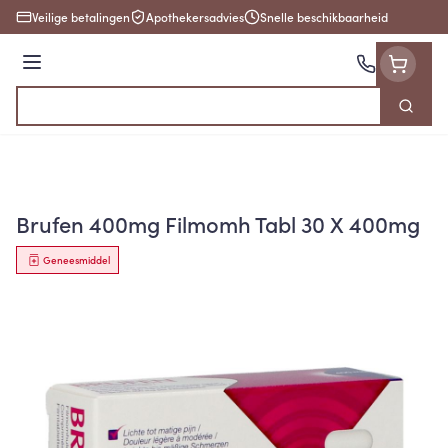
Ga naar de inhoud
Veilige betalingen
Apothekersadvies
Snelle beschikbaarheid
Menu
Zoek
Product, merk, categorie...
Brufen 400mg Filmomh Tabl 30 X 400mg
Geneesmiddel