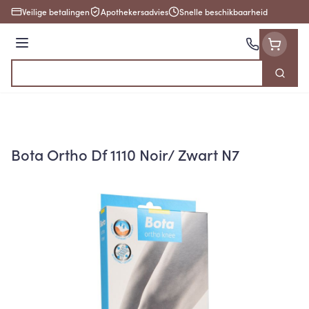
Ga naar de inhoud
Veilige betalingen
Apothekersadvies
Snelle beschikbaarheid
Menu
Zoek
Product, merk, categorie...
Bota Ortho Df 1110 Noir/ Zwart N7