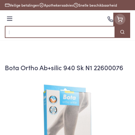
Ga naar de inhoud
Veilige betalingen
Apothekersadvies
Snelle beschikbaarheid
Menu
Zoek
Product, merk, categorie...
Bota Ortho Ab+silic 940 Sk N1 22600076