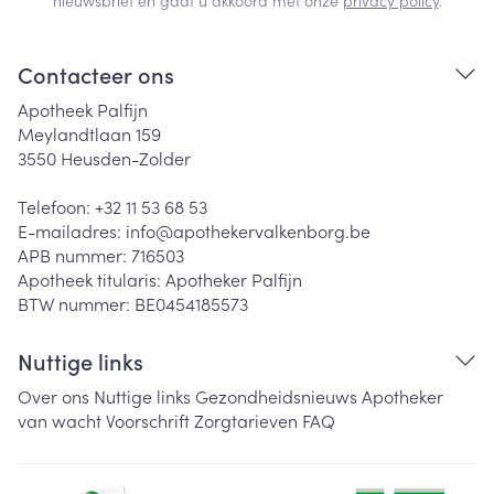
nieuwsbrief en gaat u akkoord met onze
privacy policy
.
Contacteer ons
Apotheek Palfijn
Meylandtlaan 159
3550
Heusden-Zolder
Telefoon:
+32 11 53 68 53
E-mailadres:
info@
apothekervalkenborg.be
APB nummer:
716503
Apotheek titularis:
Apotheker Palfijn
BTW nummer:
BE0454185573
Nuttige links
Over ons
Nuttige links
Gezondheidsnieuws
Apotheker
van wacht
Voorschrift
Zorgtarieven
FAQ