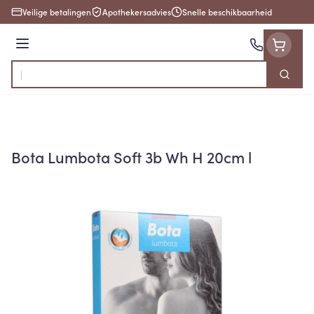
Ga naar de inhoud
Veilige betalingen
Apothekersadvies
Snelle beschikbaarheid
Menu
Zoek
Product, merk, categorie...
Bota Lumbota Soft 3b Wh H 20cm l