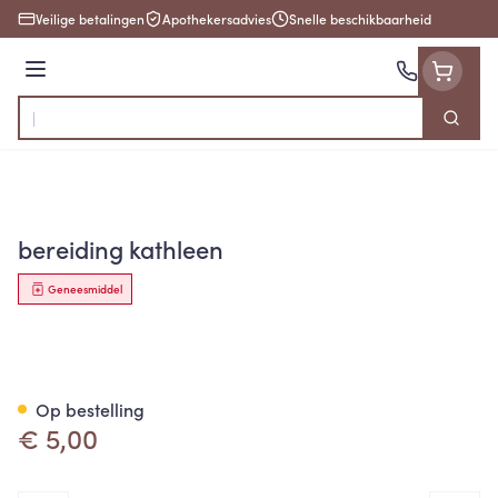
Ga naar de inhoud
Veilige betalingen
Apothekersadvies
Snelle beschikbaarheid
Menu
Zoek
Product, merk, categorie...
bereiding kathleen
Geneesmiddel
bereiding kathleen
Op bestelling
€ 5,00