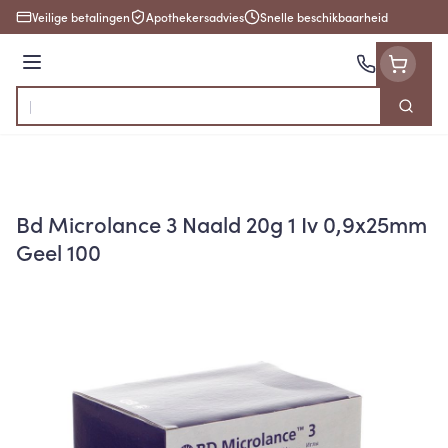
Ga naar de inhoud
Veilige betalingen
Apothekersadvies
Snelle beschikbaarheid
Menu
Zoek
Product, merk, categorie...
Bd Microlance 3 Naald 20g 1 Iv 0,9x25mm
Geel 100