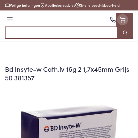
Ga naar de inhoud
Veilige betalingen
Apothekersadvies
Snelle beschikbaarheid
Menu
Zoek
Product, merk, categorie...
Bd Insyte-w Cath.iv 16g 2 1,7x45mm Grijs
50 381357