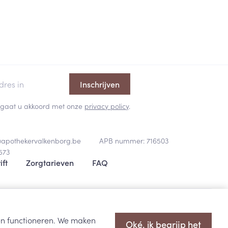
rende
Parfums en
geurproducten
Inschrijven
 en gaat u akkoord met onze
privacy policy
.
@
apothekervalkenborg.be
APB nummer:
716503
573
ift
Zorgtarieven
FAQ
CBD
oopsvoorwaarden
Privacy disclaimer
Cookies
ODR-platform
ten functioneren. We maken
Oké, ik begrijp het