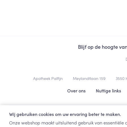
Toon meer
Haar
Gezichtsverzor
Pillendozen en
accessoires
Pigmentstoorni
Gevoelige huid
Blijf op de hoogte v
geïrriteerde hu
Gemengde hui
Doffe huid
Contacteer ons
Apotheek Palfijn
Meylandtlaan 159
3550
Toon meer
Nuttige links
Over ons
Nuttige links
Snurken
Wij gebruiken cookies om uw ervaring beter te maken.
Onze webshop maakt uitsluitend gebruik van essentiële c