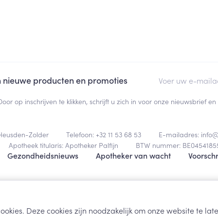
Toon meer
ging
Supplementen
Insectenwe
Mondmaskers
middelen
ssen
E-mail adres
 -
an nieuwe producten en promoties
id
Door op inschrijven te klikken, schrijft u zich in voor onze nieuwsbrief
d
Heusden-Zolder
Telefoon:
+32 11 53 68 53
E-mailadres:
info
Apotheek titularis:
Apotheker Palfijn
BTW nummer:
BE0454185
Gezondheidsnieuws
Apotheker van wacht
Voorschr
Zelfbruiner
Scheren
Algemene verk
ookies. Deze cookies zijn noodzakelijk om onze website te la