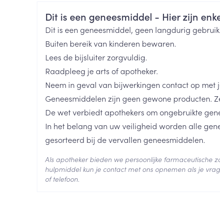
CNK
3098530
len
Kalk- en schimmelnagels
Teststrips en naalden
Lippen
Stomaplaat
Veiligheidsinformatie
Dit is een geneesmiddel - Hier zijn enkel
oires
spray
Nagelbijten
Overige diabetes
Zonnebank
Accessoires
Organisaties
Boiron
Dit is een geneesmiddel, geen langdurig gebrui
producten
Nagelversterkend
Voorbereidi
Buiten bereik van kinderen bewaren.
doorn
Naalden voor
Merken
Boiron
Lees de bijsluiter zorgvuldig.
Toon meer
Toon meer
lsel
Hormonaal stelsel
Gynaecolog
insulinespuiten
Raadpleeg je arts of apotheker.
Toon meer
Breedte
17 mm
Neem in geval van bijwerkingen contact op met je
richten
Zenuwstelsel
Slapelooshe
Geneesmiddelen zijn geen gewone producten. Ze
en stress
Lengte
60 mm
 mannen
Make-up
Seksualiteit
De wet verbiedt apothekers om ongebruikte gen
hygiene
iten
Sondes, baxters en
Bandages e
In het belang van uw veiligheid worden alle ge
rging
Make-up penselen en
catheters
- orthopedi
Diepte
15 mm
gesorteerd bij de vervallen geneesmiddelen.
Condooms e
Immuniteit
verbanden
Allergie
gebruiksvoorwerpen
Sondes
Intiem welzi
injectie
Eyeliner - oogpotlood
Als apotheker bieden we persoonlijke farmaceutische
Hoeveelheid
Buik
ging
4
Accessoires voor sondes
hulpmiddel kun je contact met ons opnemen als je vrag
Verpakking
Intieme ver
Mascara
Acne
Oor
Arm
of telefoon.
Baxters
Massage
nsulinepen -
Oogschaduw
Elleboog
Behoud
Kamertemperatuur (15°C -
Catheters
Toon meer
Toon meer
Enkel en voe
Afslanken
Homeopath