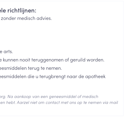
je
Badkamer
e richtlijnen:
Bed
k zonder medisch advies.
ng zon
Doorliggen - decubitis
Toon meer
ie
Urinewegen
 arts.
id, spanning
Stoppen met roken
 kunnen nooit teruggenomen of geruild worden.
 en intieme
Gezichtsreiniging -
eesmiddelen terug te nemen.
ontschminken
n Orthopedie
Instrumenten
neesmiddelen die u terugbrengt naar de apotheek
sche
n anticonceptie
Reinigingsmelk, - crème, -
Anti tumor middelen
olie en gel
jn
 zorg. Na aankoop van een geneesmiddel of medisch
Tonic - lotion
en hebt. Aarzel niet om contact met ons op te nemen via mail
zorging
Anesthesie
Micellair water
 25°C)
Specifiek voor de ogen
t
ie
Diverse geneesmiddelen
Toon meer