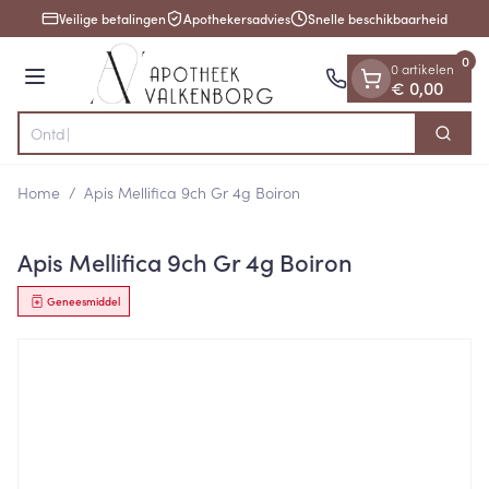
Dia 1 van 1
Ga naar de inhoud
Veilige betalingen
Apothekersadvies
Snelle beschikbaarheid
0
0 artikelen
Menu
€ 0,00
Zoek
Product, merk, categorie...
Home
/
Apis Mellifica 9ch Gr 4g Boiron
Apis Mellifica 9ch Gr 4g Boiron
Geneesmiddel