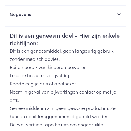
edeem en pruritus van
Gegevens
allergische of ontstekingsoorsprong zoals netelroos,
posttraumatisch oedeem, zonne-erytheem
CNK
3098316
(zonneslag), goedaardige zonne-allergie,
Veiligheidsinformatie
Dit is een geneesmiddel - Hier zijn enkele
brandwonden van de eerste graad,
richtlijnen:
Organisaties
Boiron
insectenbeteken
Dit is een geneesmiddel, geen langdurig gebruik
Merken
Boiron
zonder medisch advies.
Buiten bereik van kinderen bewaren.
Breedte
17 mm
Lees de bijsluiter zorgvuldig.
Raadpleeg je arts of apotheker.
Lengte
65 mm
Neem in geval van bijwerkingen contact op met je
arts.
Diepte
15 mm
Geneesmiddelen zijn geen gewone producten. Ze
kunnen nooit teruggenomen of geruild worden.
Hoeveelheid
De wet verbiedt apothekers om ongebruikte
4
Verpakking