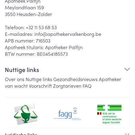
Apotheek Palfijn
Meylandtlaan 159
3550
Heusden-Zolder
Telefoon:
+32 11 53 68 53
E-mailadres:
info@
apothekervalkenborg.be
APB nummer:
716503
Apotheek titularis:
Apotheker Palfijn
BTW nummer:
BE0454185573
Nuttige links
Over ons
Nuttige links
Gezondheidsnieuws
Apotheker
van wacht
Voorschrift
Zorgtarieven
FAQ
Juridische links