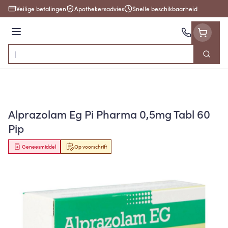
Ga naar de inhoud
Veilige betalingen
Apothekersadvies
Snelle beschikbaarheid
Menu
Zoek
Product, merk, categorie...
Alprazolam Eg Pi Pharma 0,5mg Tabl 60
Pip
Geneesmiddel
Op voorschrift