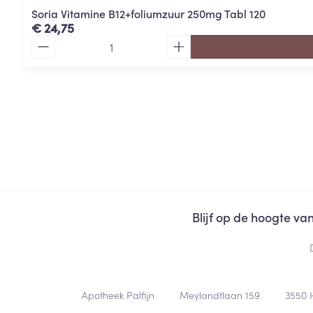
Soria Vitamine B12+foliumzuur 250mg Tabl 120
€ 24,75
Aantal
Blijf op de hoogte v
Contacteer ons
Apotheek Palfijn
Meylandtlaan 159
3550