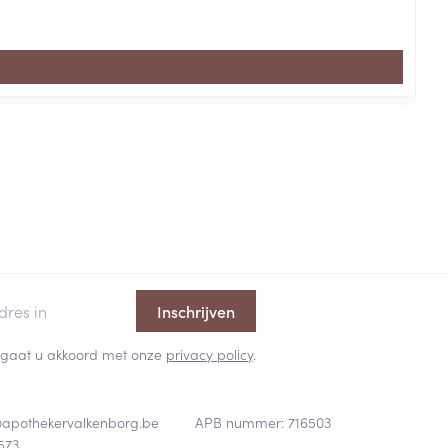
Inschrijven
 en gaat u akkoord met onze
privacy policy
.
@
apothekervalkenborg.be
APB nummer:
716503
573