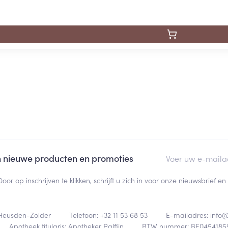
E-mail adres
an nieuwe producten en promoties
Door op inschrijven te klikken, schrijft u zich in voor onze nieuwsbrief
Heusden-Zolder
Telefoon:
+32 11 53 68 53
E-mailadres:
info
Apotheek titularis:
Apotheker Palfijn
BTW nummer:
BE0454185