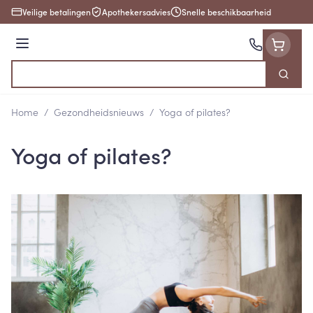
Ga naar de inhoud
Veilige betalingen
Apothekersadvies
Snelle beschikbaarheid
Menu
Zoek
Product, merk, categorie...
Home
/
Gezondheidsnieuws
/
Yoga of pilates?
Yoga of pilates?