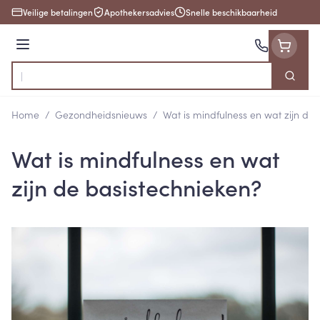
Ga naar de inhoud
Veilige betalingen
Apothekersadvies
Snelle beschikbaarheid
Menu
Zoek
Product, merk, categorie...
Home
/
Gezondheidsnieuws
/
Wat is mindfulness en wat zijn de
Wat is mindfulness en wat
zijn de basistechnieken?