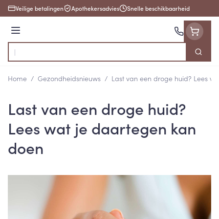
Ga naar de inhoud
Veilige betalingen
Apothekersadvies
Snelle beschikbaarheid
Menu
Zoek
Product, merk, categorie...
Home
/
Gezondheidsnieuws
/
Last van een droge huid? Lees wa
Last van een droge huid?
Lees wat je daartegen kan
doen