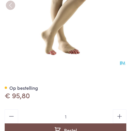
Bota Tovarix 20/ii Man Agh-p
Op bestelling
€ 95,80
Aantal
Bestel