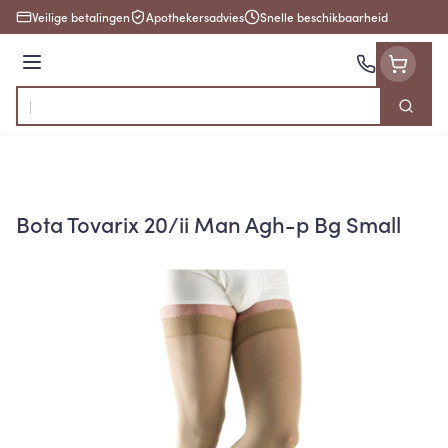
Ga naar de inhoud
Veilige betalingen
Apothekersadvies
Snelle beschikbaarheid
Menu
Zoek
Product, merk, categorie...
Bota Tovarix 20/ii Man Agh-p Bg Small