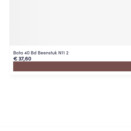
Bota 40 Bd Beenstuk N11 2
€ 37,60