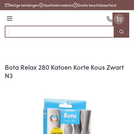
Ga naar de inhoud
Veilige betalingen
Apothekersadvies
Snelle beschikbaarheid
Menu
Zoek
Product, merk, categorie...
Bota Relax 280 Katoen Korte Kous Zwart
N3