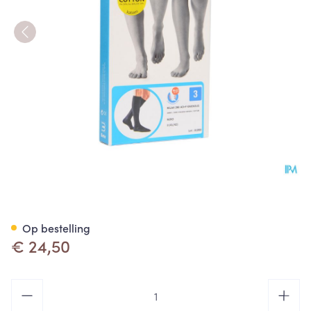
Bota Relax 280 Katoen Korte 
Op bestelling
€ 24,50
Aantal