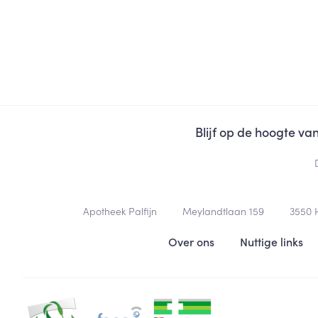
Blijf op de hoogte v
Contacteer ons
Apotheek Palfijn
Meylandtlaan 159
3550
Nuttige links
Over ons
Nuttige links