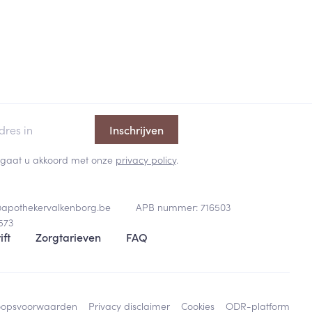
Inschrijven
 en gaat u akkoord met onze
privacy policy
.
@
apothekervalkenborg.be
APB nummer:
716503
573
ift
Zorgtarieven
FAQ
oopsvoorwaarden
Privacy disclaimer
Cookies
ODR-platform