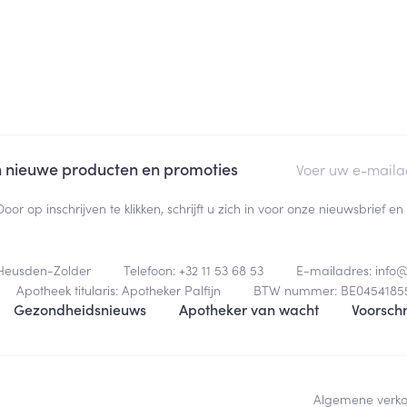
E-mail adres
an nieuwe producten en promoties
Door op inschrijven te klikken, schrijft u zich in voor onze nieuwsbrief
Heusden-Zolder
Telefoon:
+32 11 53 68 53
E-mailadres:
info
Apotheek titularis:
Apotheker Palfijn
BTW nummer:
BE0454185
Gezondheidsnieuws
Apotheker van wacht
Voorschr
Algemene verk